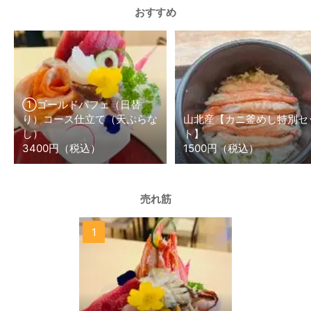
おすすめ
①ゴールドパフェ（日替
り）コース仕立て（天ぷらな
山北産【カニ釜めし特別セ
し）
ト】
3400円（税込）
1500円（税込）
売れ筋
1