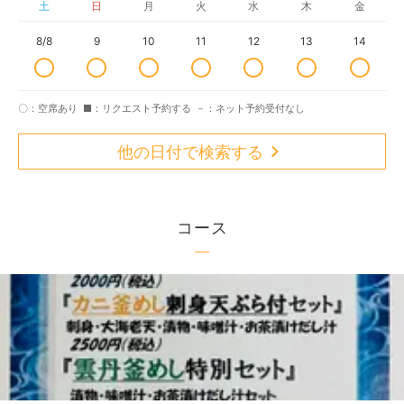
土
日
月
火
水
木
金
8/8
9
10
11
12
13
14
〇：空席あり
■：リクエスト予約する
－：ネット予約受付なし
他の日付で検索する
コース