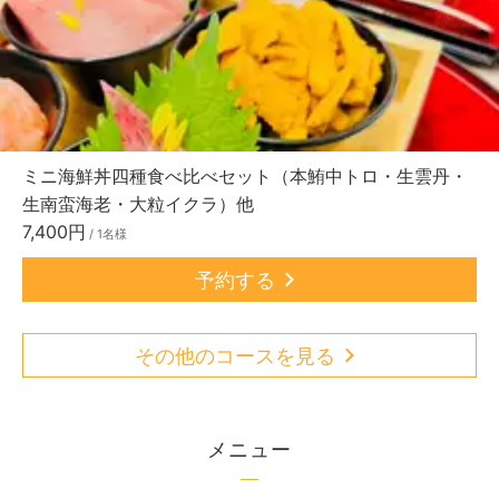
ミニ海鮮丼四種食べ比べセット（本鮪中トロ・生雲丹・
生南蛮海老・大粒イクラ）他
7,400円
/ 1名様
予約する
その他のコースを見る
メニュー