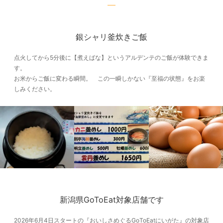
銀シャリ釜炊きご飯
点火してから5分後に【煮えばな】というアルデンテのご飯が体験できま
す。
お米からご飯に変わる瞬間。 この一瞬しかない『至福の状態』をお楽
しみください。
新潟県GoToEat対象店舗です
2026年6月4日スタートの『おいしさめぐるGoToEatにいがた』の対象店